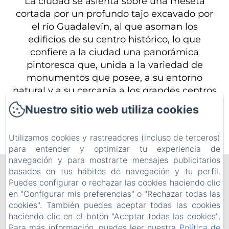
La ciudad se asienta sobre una meseta
cortada por un profundo tajo excavado por
el río Guadalevín, al que asoman los
edificios de su centro histórico, lo que
confiere a la ciudad una panorámica
pintoresca que, unida a la variedad de
monumentos que posee, a su entorno
natural y a su cercanía a los grandes centros
del turismo de masas del la Costa del Sol.
Nuestro sitio web utiliza cookies
Utilizamos cookies y rastreadores (incluso de terceros)
para entender y optimizar tu experiencia de
navegación y para mostrarte mensajes publicitarios
Cortijo la Bodega
basados en tus hábitos de navegación y tu perfil.
Puedes configurar o rechazar las cookies haciendo clic
en "Configurar mis preferencias" o "Rechazar todas las
cookies". También puedes aceptar todas las cookies
Partida Dehesilla, 19, Málaga, 29370, España
haciendo clic en el botón "Aceptar todas las cookies".
cortijolabodega@hotmail.com
Para más información, puedes leer nuestra
Política de